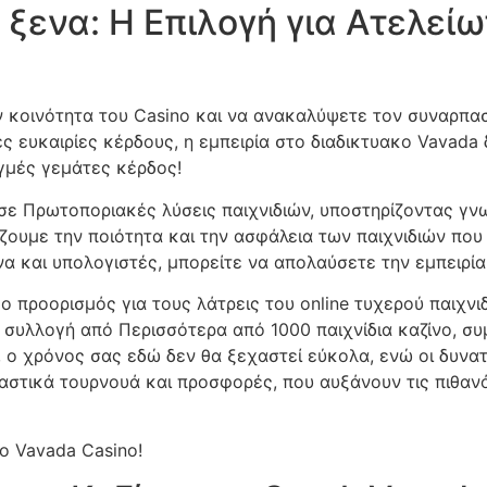
 ξενα: Η Επιλογή για Ατελεί
ν κοινότητα του Casino και να ανακαλύψετε τον συναρπα
ς ευκαιρίες κέρδους, η εμπειρία στο διαδικτυακο Vavada 
ιγμές γεμάτες κέρδος!
ε Πρωτοποριακές λύσεις παιχνιδιών, υποστηρίζοντας γν
λίζουμε την ποιότητα και την ασφάλεια των παιχνιδιών πο
 και υπολογιστές, μπορείτε να απολαύσετε την εμπειρία 
 ο προορισμός για τους λάτρεις του online τυχερού παιχνι
η συλλογή από Περισσότερα από 1000 παιχνίδια καζίνο, 
, ο χρόνος σας εδώ δεν θα ξεχαστεί εύκολα, ενώ οι δυνα
στικά τουρνουά και προσφορές, που αυξάνουν τις πιθανό