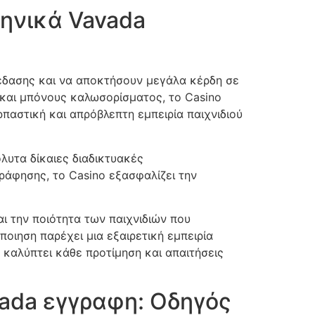
ηνικά Vavada
κέδασης και να αποκτήσουν μεγάλα κέρδη σε
 και μπόνους καλωσορίσματος, το Casino
παστική και απρόβλεπτη εμπειρία παιχνιδιού
λυτα δίκαιες διαδικτυακές
ράφησης, το Casino εξασφαλίζει την
αι την ποιότητα των παιχνιδιών που
οιηση παρέχει μια εξαιρετική εμπειρία
 καλύπτει κάθε προτίμηση και απαιτήσεις
vada εγγραφη: Οδηγός