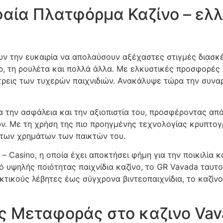
αία Πλατφόρμα Καζίνο – ελλ
ουν την ευκαιρία να απολαύσουν αξέχαστες στιγμές διασ
ερ, τη ρουλέτα και πολλά άλλα. Με ελκυστικές προσφορές
άτρεις των τυχερών παιχνιδιών. Ανακάλυψε τώρα την συναρ
α την ασφάλεια και την αξιοπιστία του, προσφέροντας από
ν. Με τη χρήση της πιο προηγμένης τεχνολογίας κρυπτογ
των χρημάτων των παικτών του.
Casino, η οποία έχει αποκτήσει φήμη για την ποικιλία κ
 υψηλής ποιότητας παιχνίδια καζίνο, το GR Vavada ταυτοπ
τικούς λέβητες έως σύγχρονα βιντεοπαιχνίδια, το καζίνο
ς Μεταφοράς στο καζινο Va