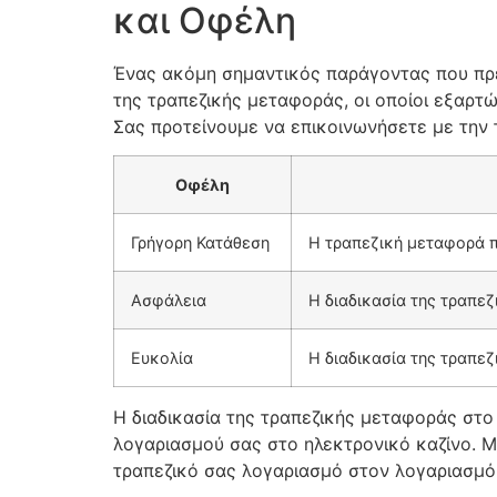
και Οφέλη
Ένας ακόμη σημαντικός παράγοντας που πρέπ
της τραπεζικής μεταφοράς, οι οποίοι εξαρτώ
Σας προτείνουμε να επικοινωνήσετε με την
Οφέλη
Γρήγορη Κατάθεση
Η τραπεζική μεταφορά π
Ασφάλεια
Η διαδικασία της τραπε
Ευκολία
Η διαδικασία της τραπε
Η διαδικασία της τραπεζικής μεταφοράς στο
λογαριασμού σας στο ηλεκτρονικό καζίνο. Μ
τραπεζικό σας λογαριασμό στον λογαριασμό