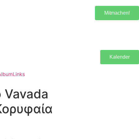
Mitmachen!
Kalender
Album
Links
ο Vavada
Κορυφαία