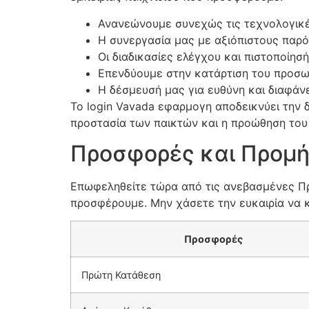
Ανανεώνουμε συνεχώς τις τεχνολογικέ
Η συνεργασία μας με αξιόπιστους παρόχ
Οι διαδικασίες ελέγχου και πιστοποίη
Επενδύουμε στην κατάρτιση του προσω
Η δέσμευσή μας για ευθύνη και διαφάν
Το login Vavada εφαρμογη αποδεικνύει την
προστασία των παικτών και η προώθηση του υ
Προσφορές και Προμήθ
Επωφεληθείτε τώρα από τις ανεβασμένες Πρ
προσφέρουμε. Μην χάσετε την ευκαιρία να 
Προσφορές
Πρώτη Κατάθεση